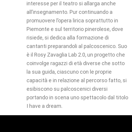
interesse per il teatro si allarga anche
all’insegnamento. Pur continuando a
promuovere l’opera lirica soprattutto in
Piemonte e sul territorio pinerolese, dove
risiede, si dedica alla formazione di
cantanti preparandoli al palcoscenico. Suo
è il Rosy Zavaglia Lab 2.0, un progetto che
coinvolge ragazzi di età diverse che sotto
la sua guida, ciascuno con le proprie
capacità e in relazione al percorso fatto, si
esibiscono su palcoscenici diversi
portando in scena uno spettacolo dal titolo
I have a dream.