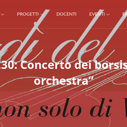
PROGETTI
DOCENTI
EVENTI
F
EROLO
,30: Concerto dei borsis
orchestra”