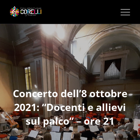
CORSI DI MUSICA PINEROLO
Concerto dell’8 ottobre
2021: “Docenti e allievi
sul palco” – ore 21