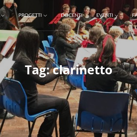
PROGETTI
DOCENTI
EVENTI
F
EROLO
Tag:
clarinetto