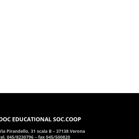
DOC EDUCATIONAL SOC.COOP
Via Pirandello, 31 scala B – 37138 Verona
tel. 045/8230796 – fax 045/500820