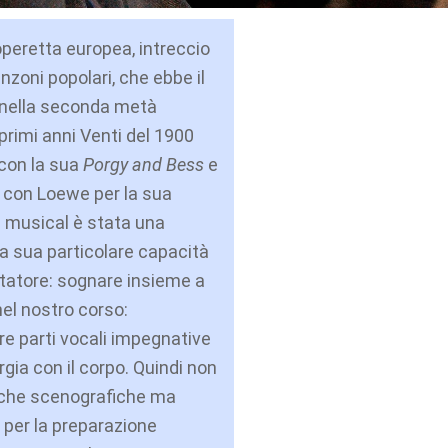
’operetta europea, intreccio
anzoni popolari, che ebbe il
nella seconda metà
primi anni Venti del 1900
 con la sua
Porgy and Bess
e
0 con Loewe per la sua
il musical è stata una
la sua particolare capacità
ettatore: sognare insieme a
nel nostro corso:
re parti vocali impegnative
rgia con il corpo. Quindi non
niche scenografiche ma
per la preparazione