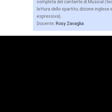
completa del cantante di Musical (teo
lettura dello spartito, dizione inglese e
espressiva).
Docente:
Rosy Zavaglia