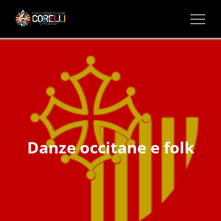
CORSI DI MUSICA PINEROLO
Danze occitane e folk