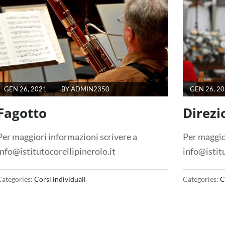
GEN 26, 2021
BY
ADMIN2350
GEN 26, 2
Fagotto
Direzi
Per maggiori informazioni scrivere a
Per maggio
info@istitutocorellipinerolo.it
info@istitu
Categories:
Corsi individuali
Categories:
C