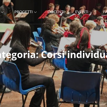
PROGETTI
DOCENTI
EVENTI
F
EROLO
ategoria:
Corsi individu