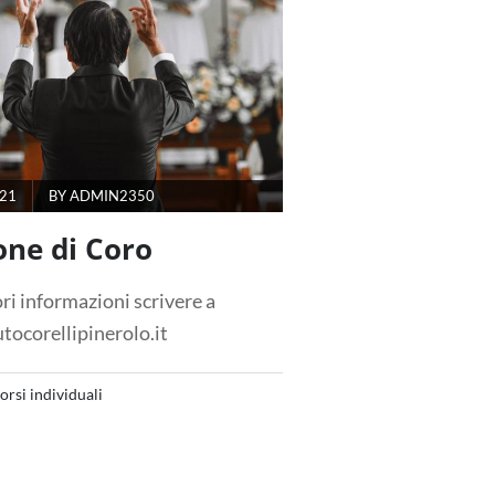
021
BY
ADMIN2350
one di Coro
ri informazioni scrivere a
tocorellipinerolo.it
orsi individuali