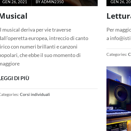
GEN 26, 2021
BY
ADMIN2350
GEN 26, 2
Musical
Lettur
Il musical deriva per vie traverse
Per maggio
dall’operetta europea, intreccio di canto
a info@isti
lirico con numeri brillanti e canzoni
popolari, che ebbe il suo momento di
Categories:
C
maggiore
LEGGI DI PIÙ
Categories:
Corsi individuali