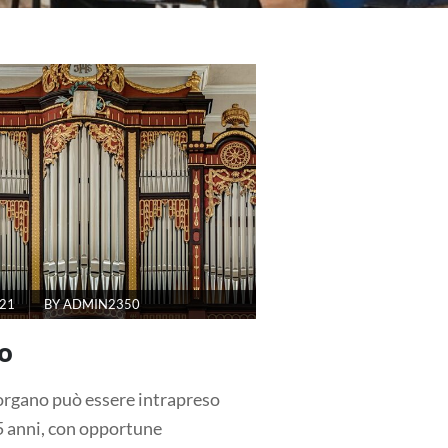
021
BY
ADMIN2350
o
 organo può essere intrapreso
 5 anni, con opportune