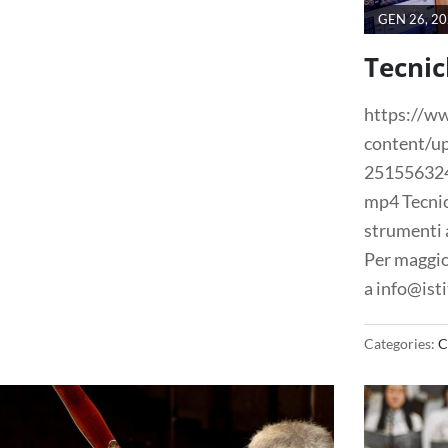
GEN 26, 2
Tecnic
https://ww
content/u
25155632
mp4 Tecnic
strumenti 
Per maggio
a info@isti
Categories:
C