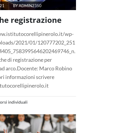
021
BY
ADMIN2350
he registrazione
w.istitutocorellipinerolo.it/wp-
ploads/2021/01/120777202_251
4405_7583995646202469746_n.
he di registrazione per
ad arco.Docente: Marco Robino
ri informazioni scrivere
tutocorellipinerolo.it
orsi individuali